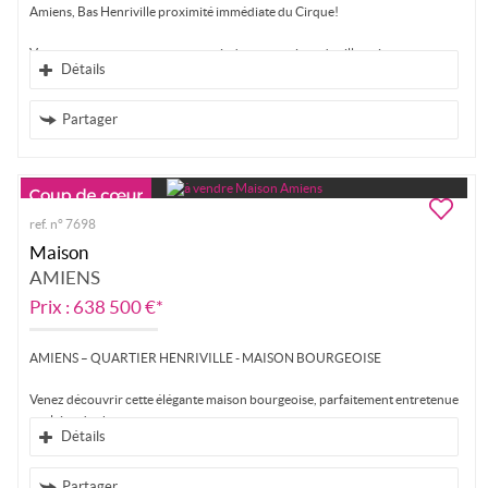
Amiens, Bas Henriville proximité immédiate du Cirque!
Vous ne pourrez que vous souvenir de cette maison de ville qui...
Détails
Partager
ref. n° 7698
Maison
AMIENS
Prix : 638 500 €*
AMIENS – QUARTIER HENRIVILLE - MAISON BOURGEOISE
Venez découvrir cette élégante maison bourgeoise, parfaitement entretenue
et pleine de charme,...
Détails
Partager