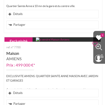
Quartier Sainte Anne à 10 mn de la gare et du centre ville.
Détails
Laissez-vous séduire par cette charmante...
Partager
0
ref. n° 7700
Maison
AMIENS
Prix : 499 000 €*
EXCLUSIVITE AMIENS. QUARTIER SAINTE ANNE MAISON AVEC JARDIN
ET GARAGES
A proximité immédiate d'un parc, des écoles et des commerces découvrez
Détails
cette...
Partager