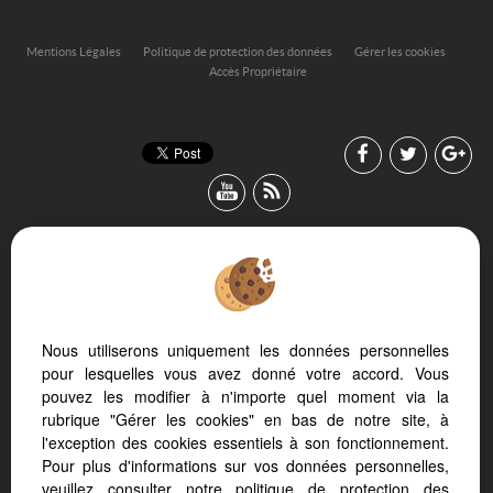
Mentions Légales
Politique de protection des données
Gérer les cookies
Accès Propriétaire
Nous utiliserons uniquement les données personnelles
Afin de vous offrir un confort de lecture permanent, depuis votre
pour lesquelles vous avez donné votre accord. Vous
PC, votre tablette ou votre smartphone, notre site s’adapte
pouvez les modifier à n'importe quel moment via la
automatiquement aux différents types d'écrans
rubrique "Gérer les cookies" en bas de notre site, à
l'exception des cookies essentiels à son fonctionnement.
Pour plus d'informations sur vos données personnelles,
veuillez consulter
notre politique de protection des