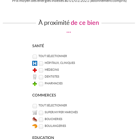
Prix moyen des énergies indexés au 01/01/2021 (abonnement compris)
À proximité
de ce bien
...
SANTÉ
TOUT SÉLECTIONNER
HÔPITAUX, CLINIQUES
MÉDECINS
DENTISTES
PHARMACIES
COMMERCES
TOUT SÉLECTIONNER
SUPER/HYPER MARCHÉS
BOUCHERIES
BOULANGERIES
EDUCATION