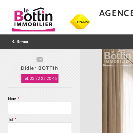
AGENCE
Retour
Didier BOTTIN
Tel.
03 22 22 20 45
Nom
*
Tél
*