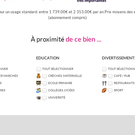
our un usage standard: entre 1 739,00€ et 2 353,00€ par an.Prix moyens des 
(abonnement compris)
À proximité
de ce bien ...
EDUCATION
DIVERTISSEMENT
ONNER
TOUT SÉLECTIONNER
TOUT SÉLECTION
ER MARCHÉS
CRÈCHES, MATERNELLE
CAFÉ / PUB
S
ECOLE PRIMAIRE
RESTAURANTS
IES
COLLÈGES, LYCÉES
SPORT
UNIVERSITÉ