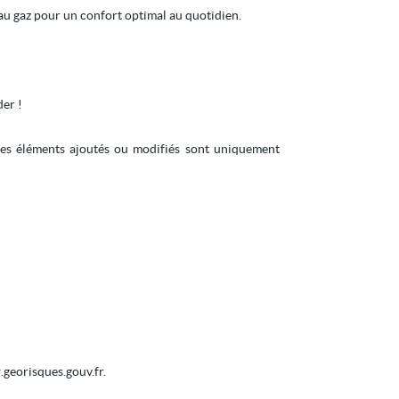
 au gaz pour un confort optimal au quotidien.
der !
 Les éléments ajoutés ou modifiés sont uniquement
.georisques.gouv.fr.