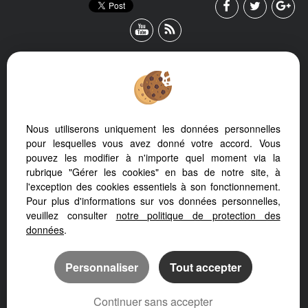
Nous utiliserons uniquement les données personnelles
Afin de vous offrir un confort de lecture permanent, depuis votre
pour lesquelles vous avez donné votre accord. Vous
PC, votre tablette ou votre smartphone, notre site s’adapte
pouvez les modifier à n'importe quel moment via la
automatiquement aux différents types d'écrans
rubrique "Gérer les cookies" en bas de notre site, à
l'exception des cookies essentiels à son fonctionnement.
Pour plus d'informations sur vos données personnelles,
veuillez consulter
notre politique de protection des
données
.
Logiciel de transaction
Création site internet
Référencement immobilier
Personnaliser
Tout accepter
Continuer sans accepter