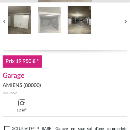
Prix
19 950 €
*
Garage
AMIENS (80000)
Ref
7662
12 m²
XCLUSIVITE!!!!! RARE! Garage en sous-sol d'une co-propriété