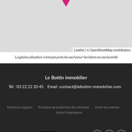
Leaflet
| © OpenStreetMap contributors
La géolocalisation n'est pas précise sauf pour les biens en exclusivité
Le Bottin immobilier
Tél :
03 22 22 20 45
Email :
contact@lebottin-immobilier.com
Mentions Légales
Politique de protection des données
Gérer les cookies
Accès Propriétaire